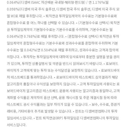
0.064%)(디셈버 ISAAC 자산배분 국내형·해외형·펀드형) / 연 1.176%(월
0.098%)(디셈버 미국 주식 솔루션, 디셈버 한국 주식 솔루션, 디셈버 미국 주식 모
델 W)로 매월 후취합니다. • 퇴직연금 투자일임계약의 수수료는 기본형수수료와
혼합형수수료 중 어느 하나를 선택할 수 있습니다. • (기본형수수료 선택시) 퇴직연
금 투자일임계약의 기본형수수료는 기본수수료를 수취하며, 기본수수료는 월
0.064%(연 0.768%)로 매월 후취합니다. • (혼합형수수료 선택시) 퇴직연금 투자
일임계약의 혼합형수수료는 기본수수료와 성과수수료를 혼합하여 수취하며 기본
수수료는 월 0.042%(연 0.504%)로 매월 후취하고, 성과수수료는 고객과 합의에
의합니다. • 투자자는 투자일임계약에 대하여 당사로부터 충분한 설명을 받을 권리
가 있으며, 투자전 상품설명서 및 약관을 반드시 읽어보시기 바랍니다. • 로보어드
바이저가 고객에게 맞는 투자 또는 수익달성을 보장하지 않습니다. • 로보어드바이
저 테스트베드를 통과하였습니다. • 로보어드바이저 테스트베드 심의결과가 해당
알고리즘의 품질이나 수익성을 보장하지 않습니다. • 고객 투자일임에 사용되는 로
보어드바이저 알고리즘은 테스트베드 운용에 사용되는 알고리즘과 동일하나, 고객
계좌별 수익률은 계약자의 옵션 선택, 운용 개시시점 및 주문 체결시점 등에 따라
테스트베드 공시 수익률과는 일부 차이가 있을 수 있습니다. • 보수, 수수료, 증권거
래비용, 기타비용이 추가로 발생할 수 있습니다. • 핀트는 디셈버앤컴퍼니의 투자
일임서비스입니다. • 핀트 퇴직연금(IRP) 투자일임은 디셈버앤컴퍼니의 투자일임
서비스입니다.