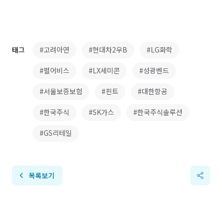
태그
#고려아연
#현대차2우B
#LG화학
#펄어비스
#LX세미콘
#성광벤드
#서울보증보험
#핀트
#대한항공
#한국주식
#SK가스
#한국주식솔루션
#GS리테일
목록보기