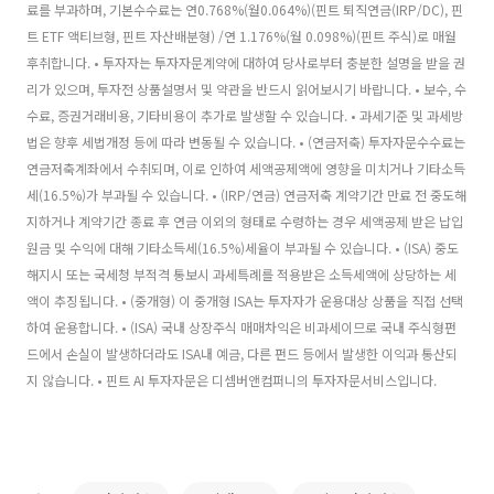
료를 부과하며, 기본수수료는 연0.768%(월0.064%)(핀트 퇴직연금(IRP/DC), 핀
트 ETF 액티브형, 핀트 자산배분형) /연 1.176%(월 0.098%)(핀트 주식)로 매월
후취합니다. • 투자자는 투자자문계약에 대하여 당사로부터 충분한 설명을 받을 권
리가 있으며, 투자전 상품설명서 및 약관을 반드시 읽어보시기 바랍니다. • 보수, 수
수료, 증권거래비용, 기타비용이 추가로 발생할 수 있습니다. • 과세기준 및 과세방
법은 향후 세법개정 등에 따라 변동될 수 있습니다. • (연금저축) 투자자문수수료는
연금저축계좌에서 수취되며, 이로 인하여 세액공제액에 영향을 미치거나 기타소득
세(16.5%)가 부과될 수 있습니다. • (IRP/연금) 연금저축 계약기간 만료 전 중도해
지하거나 계약기간 종료 후 연금 이외의 형태로 수령하는 경우 세액공제 받은 납입
원금 및 수익에 대해 기타소득세(16.5%)세율이 부과될 수 있습니다. • (ISA) 중도
해지시 또는 국세청 부적격 통보시 과세특례를 적용받은 소득세액에 상당하는 세
액이 추징됩니다. • (중개형) 이 중개형 ISA는 투자자가 운용대상 상품을 직접 선택
하여 운용합니다. • (ISA) 국내 상장주식 매매차익은 비과세이므로 국내 주식형펀
드에서 손실이 발생하더라도 ISA내 예금, 다른 펀드 등에서 발생한 이익과 통산되
지 않습니다. • 핀트 AI 투자자문은 디셈버앤컴퍼니의 투자자문서비스입니다.