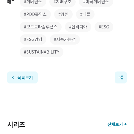
태그
#거버넌스
#지배구조
#미국거버넌스
#PDD홀딩스
#암젠
#애플
#모토로라솔루션스
#엔비디아
#ESG
#ESG경영
#지속가능성
#SUSTAINABILITY
목록보기
시리즈
전체보기 +