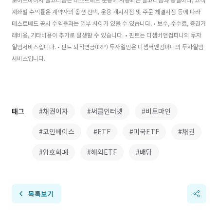
계좌별 수익률은 계약자의 옵션 선택, 운용 개시시점 및 주문 체결시점 등에 따라
테스트베드 공시 수익률과는 일부 차이가 있을 수 있습니다. • 보수, 수수료, 증권거
래비용, 기타비용이 추가로 발생할 수 있습니다. • 핀트는 디셈버앤컴퍼니의 투자
일임서비스입니다. • 핀트 퇴직연금(IRP) 투자일임은 디셈버앤컴퍼니의 투자일임
서비스입니다.
태그
#채권이자
#써클인터넷
#비트마인
#코인베이스
#ETF
#미국ETF
#채권
#암호화폐
#해외ETF
#배당
목록보기