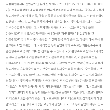
디셈버앤컴퍼니 준법감시인 심사필 제2025-296호(2025.09.04 ~ 2028.09.03)
• (비보호금융상품) 이 금융상품은 예금자보호법에 따라 보호되지 않습니다. • 투자
일임계약은 자산가격 변동, 환율 변동 등에 따라 투자원금의 일부 또는 전액 손실이
발생할 수 있으며, 그 손실은 투자자에게 귀속됩니다. • 투자일임계약의 수수료는
기본수수료를 부과합니다. • 투자일임계약의 기본수수료는 연 0.768%(월
0.064%)(디셈버 ISAAC 자산배분 국내형·해외형·펀드형) / 연 1.176%(월
0.098%)(디셈버 미국 주식 솔루션, 디셈버 한국 주식 솔루션, 디셈버 미국 주식 모
델 W)로 매월 후취합니다. • 퇴직연금 투자일임계약의 수수료는 기본형수수료와
혼합형수수료 중 어느 하나를 선택할 수 있습니다. • (기본형수수료 선택시) 퇴직연
금 투자일임계약의 기본형수수료는 기본수수료를 수취하며, 기본수수료는 월
0.064%(연 0.768%)로 매월 후취합니다. • (혼합형수수료 선택시) 퇴직연금 투자
일임계약의 혼합형수수료는 기본수수료와 성과수수료를 혼합하여 수취하며 기본
수수료는 월 0.042%(연 0.504%)로 매월 후취하고, 성과수수료는 고객과 합의에
의합니다. • 투자자는 투자일임계약에 대하여 당사로부터 충분한 설명을 받을 권리
가 있으며, 투자전 상품설명서 및 약관을 반드시 읽어보시기 바랍니다. • 로보어드
바이저가 고객에게 맞는 투자 또는 수익달성을 보장하지 않습니다. • 로보어드바이
저 테스트베드를 통과하였습니다. • 로보어드바이저 테스트베드 심의결과가 해당
알고리즘의 품질이나 수익성을 보장하지 않습니다. • 고객 투자일임에 사용되는 로
보어드바이저 알고리즘은 테스트베드 운용에 사용되는 알고리즘과 동일하나, 고객