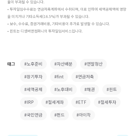
율이 부과될 수 있습니다.
• 투자일임수수료는 연금저축계좌에서 수취되며, 이로 인하여 세액공제액에 영향
을 미치거나 기타소득세(16.5%)가 부과될 수 있습니다.
• 보수, 수수료, 증권거래비용, 기타비용이 추가로 발생할 수 있습니다.
• 핀트는 디셈버앤컴퍼니의 투자일임서비스입니다.
태그
#노후준비
#자산배분
#연말정산
#장기투자
#fint
#연금저축
#세액공제
#노후대비
#채권
#핀트
#IRP
#절세계좌
#ETF
#절세투자
#국민연금
#펀드
#아이작