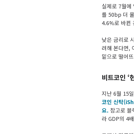
실제로 7월에
를 50bp 더
4.6%로 바뀐
낮은 금리로 
려해 본다면, 
밑으로 떨어뜨
비트코인 ‘현
지난 6월 15일
코인 신탁(iSh
요.
참고로 블랙
라 GDP의 4