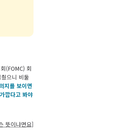
(FOMC) 회
멈췄으니 비둘
 의지를 보이면
 가깝다고 봐야
무슨 뜻이냐면요]