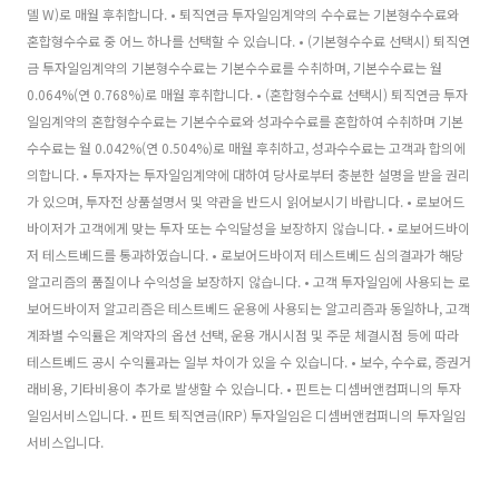
델 W)로 매월 후취합니다. • 퇴직연금 투자일임계약의 수수료는 기본형수수료와
혼합형수수료 중 어느 하나를 선택할 수 있습니다. • (기본형수수료 선택시) 퇴직연
금 투자일임계약의 기본형수수료는 기본수수료를 수취하며, 기본수수료는 월
0.064%(연 0.768%)로 매월 후취합니다. • (혼합형수수료 선택시) 퇴직연금 투자
일임계약의 혼합형수수료는 기본수수료와 성과수수료를 혼합하여 수취하며 기본
수수료는 월 0.042%(연 0.504%)로 매월 후취하고, 성과수수료는 고객과 합의에
의합니다. • 투자자는 투자일임계약에 대하여 당사로부터 충분한 설명을 받을 권리
가 있으며, 투자전 상품설명서 및 약관을 반드시 읽어보시기 바랍니다. • 로보어드
바이저가 고객에게 맞는 투자 또는 수익달성을 보장하지 않습니다. • 로보어드바이
저 테스트베드를 통과하였습니다. • 로보어드바이저 테스트베드 심의결과가 해당
알고리즘의 품질이나 수익성을 보장하지 않습니다. • 고객 투자일임에 사용되는 로
보어드바이저 알고리즘은 테스트베드 운용에 사용되는 알고리즘과 동일하나, 고객
계좌별 수익률은 계약자의 옵션 선택, 운용 개시시점 및 주문 체결시점 등에 따라
테스트베드 공시 수익률과는 일부 차이가 있을 수 있습니다. • 보수, 수수료, 증권거
래비용, 기타비용이 추가로 발생할 수 있습니다. • 핀트는 디셈버앤컴퍼니의 투자
일임서비스입니다. • 핀트 퇴직연금(IRP) 투자일임은 디셈버앤컴퍼니의 투자일임
서비스입니다.