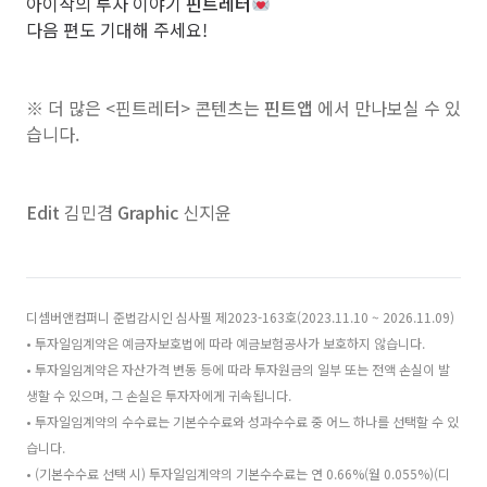
아이작의 투자 이야기
핀트레터
다음 편도 기대해 주세요!
※ 더 많은 <핀트레터> 콘텐츠는
핀트앱
에서 만나보실 수 있
습니다.
Edit
김민겸
Graphic
신지윤
디셈버앤컴퍼니 준법감시인 심사필 제2023-163호(2023.11.10 ~ 2026.11.09)
• 투자일임계약은 예금자보호법에 따라 예금보험공사가 보호하지 않습니다.
• 투자일임계약은 자산가격 변동 등에 따라 투자원금의 일부 또는 전액 손실이 발
생할 수 있으며, 그 손실은 투자자에게 귀속됩니다.
• 투자일임계약의 수수료는 기본수수료와 성과수수료 중 어느 하나를 선택할 수 있
습니다.
• (기본수수료 선택 시) 투자일임계약의 기본수수료는 연 0.66%(월 0.055%)(디